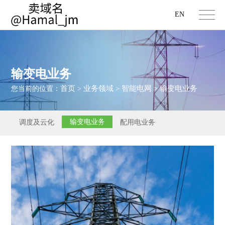
EN
输变电业务
首页
业务领域
智能电网
输变电业务
您当前的位置：
>
>
>
输变电业务
调度及云化
配用电业务