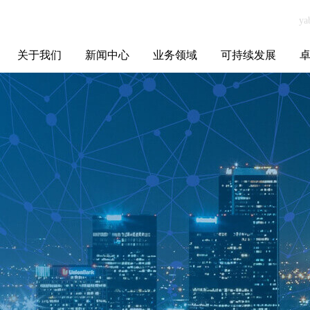
关于我们
新闻中心
业务领域
可持续发展
集团介绍
全球布局
发展历程
资源资质
联系我们
yabo.com佛山市
媒体聚焦
智能电网
智慧能源
智慧城市
招标信息
ESG报告
博
阳桃科技有限公
司新闻