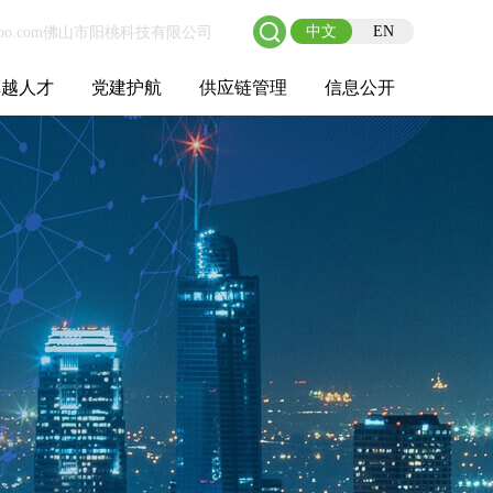
中文
EN
卓越人才
党建护航
供应链管理
信息公开
士后工作站
人才理念
职业成长
校园招聘
社会招聘
招聘动态
党建在线
教育实践
供应链介绍
供应链合作
基本信息
管理架构
人事薪酬
经营成果
重大事项