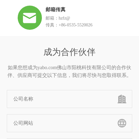
邮箱传真
邮箱：hzfz@
传真：+86-0535-5520026
成为合作伙伴
如果您想成为yabo.com佛山市阳桃科技有限公司的合作伙
伴、供应商可提交以下信息，我们将尽快与您取得联系。