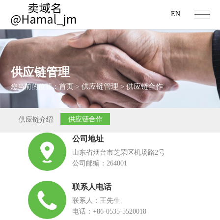
EN
供应链管理
首页
供应链管理
供应链合作
您当前的位置：
>
>
供应链合作
供应链介绍
公司地址
山东省烟台市芝罘区机场路2号
公司邮编：264001
联系人电话
联系人：王先生
电话：+86-0535-5520018