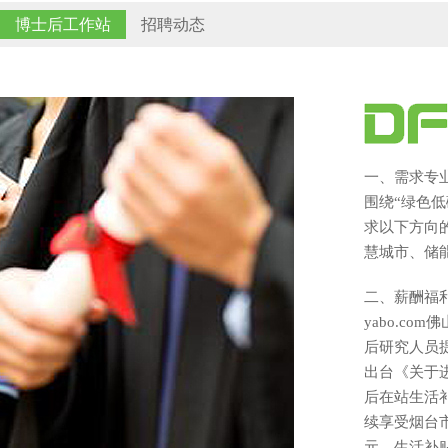
博士后工作站
招聘动态
一、需求专
围绕“绿色低
求以下方向
慧城市、储
二、薪酬福
yabo.c
后研究人员
出台《关于
后在站生活
续享受烟台
元，生活补贴