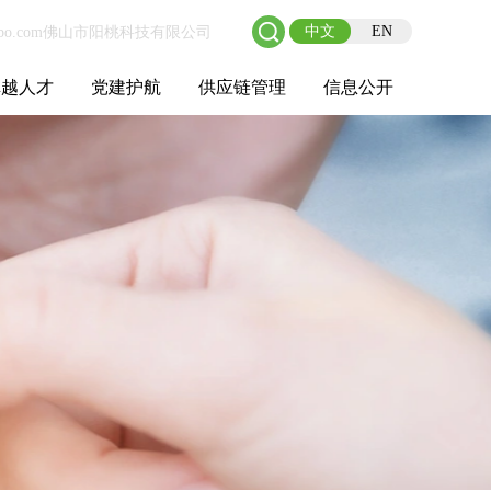
中文
EN
卓越人才
党建护航
供应链管理
信息公开
士后工作站
人才理念
职业成长
校园招聘
社会招聘
招聘动态
党建在线
教育实践
供应链介绍
供应链合作
基本信息
管理架构
人事薪酬
经营成果
重大事项