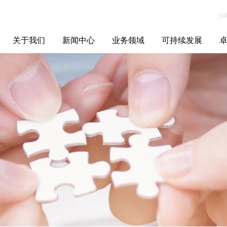
关于我们
新闻中心
业务领域
可持续发展
集团介绍
全球布局
发展历程
资源资质
联系我们
yabo.com佛山市
媒体聚焦
智能电网
智慧能源
智慧城市
招标信息
ESG报告
博
阳桃科技有限公
司新闻