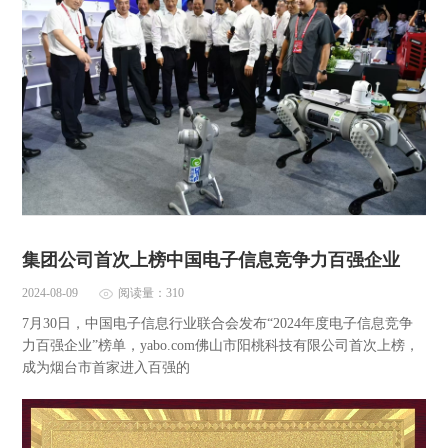
集团公司首次上榜中国电子信息竞争力百强企业
2024-08-09
阅读量：310
7月30日，中国电子信息行业联合会发布“2024年度电子信息竞争
力百强企业”榜单，yabo.com佛山市阳桃科技有限公司首次上榜，
成为烟台市首家进入百强的