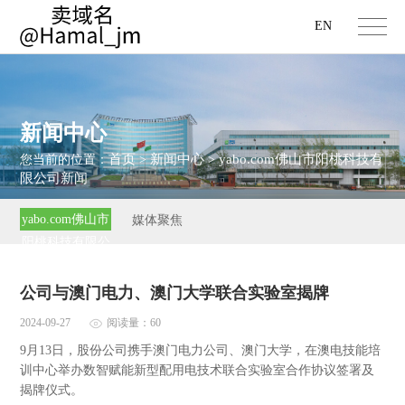
EN
新闻中心
首页
新闻中心
yabo.com佛山市阳桃科技有
您当前的位置：
>
>
限公司新闻
yabo.com佛山市
媒体聚焦
阳桃科技有限公
司新闻
公司与澳门电力、澳门大学联合实验室揭牌
2024-09-27
阅读量：60
9月13日，股份公司携手澳门电力公司、澳门大学，在澳电技能培
训中心举办数智赋能新型配用电技术联合实验室合作协议签署及
揭牌仪式。