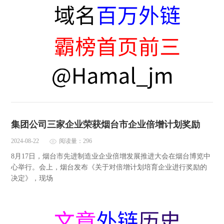
集团公司三家企业荣获烟台市企业倍增计划奖励
2024-08-22
阅读量：296
8月17日，烟台市先进制造业企业倍增发展推进大会在烟台博览中
心举行。会上，烟台发布《关于对倍增计划培育企业进行奖励的
决定》，现场