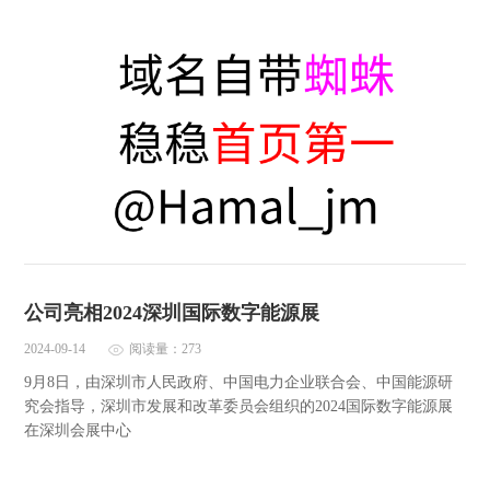
公司亮相2024深圳国际数字能源展
2024-09-14
阅读量：273
9月8日，由深圳市人民政府、中国电力企业联合会、中国能源研
究会指导，深圳市发展和改革委员会组织的2024国际数字能源展
在深圳会展中心