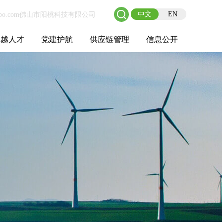
中文
EN
卓越人才
党建护航
供应链管理
信息公开
士后工作站
人才理念
职业成长
校园招聘
社会招聘
招聘动态
党建在线
教育实践
供应链介绍
供应链合作
基本信息
管理架构
人事薪酬
经营成果
重大事项