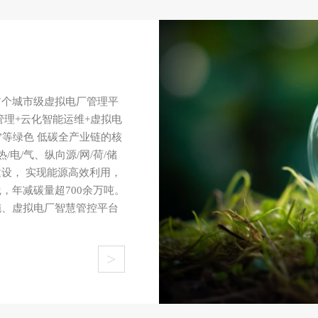
首个城市级虚拟电厂管理平
管理+云化智能运维+虚拟电
”等绿色 低碳全产业链的核
电/气、纵向源/网/荷/储
设， 实现能源高效利用，
，年减碳量超700余万吨。
施、虚拟电厂智慧管控平台
>